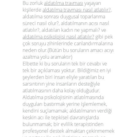
Bu zorluk
aldatılma travması
yaşayan
kişilerde
aldatılma travması nasıl atlatılır?,
aldatılma
sonrası duygusal toparlanma
süreci nasıl olur?,
aldatılmanın acısı nasıl
atlatılır?
,
aldatılan kadın ne yapmalı?
ve
aldatılma psikolojisi nasıl atlatılır?
gibi pek
çok soruyu zihinlerinde canlandırmalarına
neden olur.(Bütün bu soruların amacı acıyı
azaltma yolu aramaktır)
Elbette ki bu soruların tek bir cevabı ve
tek bir açıklaması yoktur. Bildiğimiz en iyi
şeylerden biri insan eliyle yaratılan bu
sarsıntının yine insanların desteğiyle
atlatılmasının daha kolay olduğudur.
Aldatılma psikolojisinin atlatılmasında
duyguları bastırmak yerine işlemlemek,
kendini suçlamamak; aldatılmanın verdiği
keskin acı ile tepkisel davranışlarda
bulunmamak; bir evlilik terapistinden
profesyonel destek almaktan çekinmemek