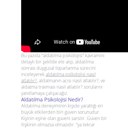
Bu yazıda “
aldatılma psikolojisi
” kavramını
detaylı bir şekilde ele alıp, aldatılma
sonrası duygusal toparlanma sürecini
inceleyerek
aldatılma psikolojisi nasıl
atlatılır?
,
aldatmanın
acısı nasıl atlatılır
?
, ve
aldatma travması nasıl atlatılır?
sorularını
yanıtlamaya çalışacağız.
Aldatılma Psikolojisi Nedir?
Aldatılma deneyiminin kişide yarattığı en
büyük etkilerden biri
güven
sorunudur.
Kişinin eşine olan güveni sarsılır. Güven bir
ilişkinin olmazsa olmazıdır. “ya tekrar