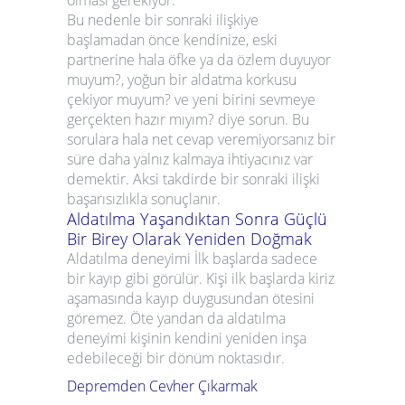
olması gerekiyor.
Bu nedenle bir sonraki ilişkiye
başlamadan önce kendinize,
eski
partnerine hala öfke ya da
özlem duyuyor
muyum?,
yoğun bir aldatma korkusu
çekiyor muyum?
ve
yeni birini
sevmeye
gerçekten hazır mıyım?
diye sorun. Bu
sorulara hala net cevap veremiyorsanız bir
süre daha yalnız kalmaya ihtiyacınız var
demektir. Aksi takdirde bir sonraki ilişki
başarısızlıkla sonuçlanır.
Aldatılma Yaşandıktan Sonra Güçlü
Bir Birey Olarak Yeniden Doğmak
Aldatılma deneyimi İlk başlarda sadece
bir
kayıp
gibi görülür. Kişi ilk başlarda
kiriz
aşamasında
kayıp duygusundan ötesini
göremez. Öte yandan da aldatılma
deneyimi kişinin kendini yeniden inşa
edebileceği bir dönüm noktasıdır.
Depremden Cevher Çıkarmak