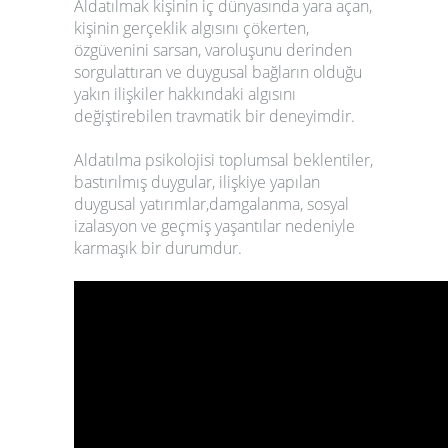
Aldatılmak
kişinin iç dünyasında yara açan,
kişinin gerçeklik algısını çökerten,
özgüvenini sarsan, varoluşunu derinden
sorgulattıran ve duygusal bağların olduğu
yakın ilişkiler hakkındaki algısını
değiştirebilen travmatik bir deneyimdir.
Aldatılma psikolojisi
toplumsal beklentiler,
bastırılmış duygular, ilişkiye yapılan
duygusal yatırımlar,damgalanma, sosyal
izalasyon ve geçmiş yaşantılar nedeniyle
karmaşık bir durumdur.