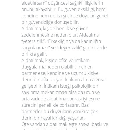
aldatılırsam” düşüncesi sağlıklı ilişkilerin
önünü tıkayabilir. Bu
güven eksikliği
, hem
kendine hem de karşı cinse duyulan genel
bir güvensizliğe dönüşebilir.
Aldatılma, kişide
benlik ve güven
zedelenmesine neden olur. Aldatılma
“yetersizlik”, ”Erkekliğin ya da kadınlığın
sorgulanması” ve “değersizlik” gibi hislerle
birlikte gelir.
Aldatılmak, kişide öfke ve İntikam
duygularına neden olabilir. İncinen
partner eşe, kendine ve üçüncü kişiye
derin bir öfke duyar. İntikam alma arzusu
gelişebilir. İntikam isteği psikolojik bir
savunma mekanizması olsa da uzun ve
orta vadede aldatılma sonrası iyileşme
sürecini genellikle zorlaştırır. Bazı
partnerler bu duyguların yanı sıra çok
derin bir hayal kırıklığı yaşarlar.
Öte yandan aldatılmak eşte sosyal baskı ve