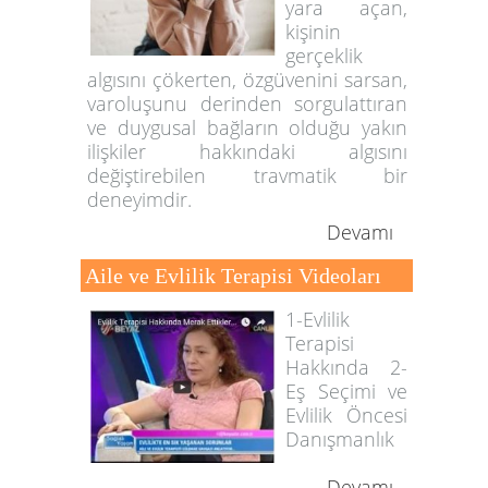
yara açan,
kişinin
gerçeklik
algısını çökerten, özgüvenini sarsan,
varoluşunu derinden sorgulattıran
ve duygusal bağların olduğu yakın
ilişkiler hakkındaki algısını
değiştirebilen travmatik bir
deneyimdir.
Devamı
Aile ve Evlilik Terapisi Videoları
1-Evlilik
Terapisi
Hakkında 2-
Eş Seçimi ve
Evlilik Öncesi
Danışmanlık
Devamı