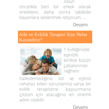
olsun
öncelikle ben bir erkek olarak
erkeklere, daha sonra tabikide
bayanlara seslenmek istiyorum. ...
Devamı
Aile ve Evlilik Terapisi Size Neler
Kazandırır?
1-Evliliğinizde
eşinizle
birlikte bütün
çabalarınıza
rağmen
halledemediğiniz sizi ve eşinizi
rahatsız eden sorunlarınız varsa bir
evlilik terapistine başvurmanız
çözüm için atacağınız en önemli
adım olabilir.
Devamı