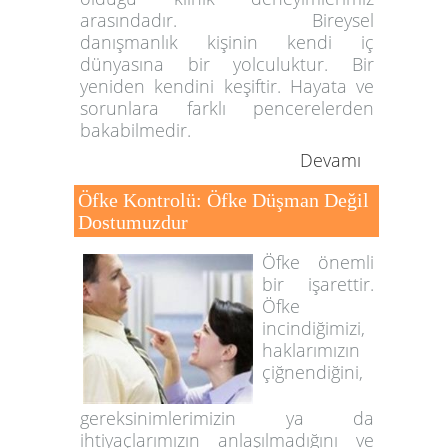
arasındadır. Bireysel
danışmanlık kişinin kendi iç
dünyasına bir yolculuktur. Bir
yeniden kendini keşiftir. Hayata ve
sorunlara farklı pencerelerden
bakabilmedir.
Devamı
Öfke Kontrolü: Öfke Düşman Değil
Dostumuzdur
Öfke önemli
bir işarettir.
Öfke
incindiğimizi,
haklarımızın
çiğnendiğini,
gereksinimlerimizin ya da
ihtiyaçlarımızın anlaşılmadığını ve