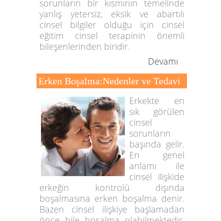
sorunların bir kısmının temelinde
yanlış yetersiz, eksik ve abartılı
cinsel bilgiler olduğu için cinsel
eğitim cinsel terapinin önemli
bileşenlerinden biridir.
Devamı
Erken Boşalma:Nedenler ve Tedavi
Erkekte en
sık görülen
cinsel
sorunların
başında gelir.
En genel
anlamı ile
cinsel ilişkide
erkeğin kontrolü dışında
boşalmasına erken boşalma denir.
Bazen cinsel ilişkiye başlamadan
önce bile boşalma olabilmektedir.