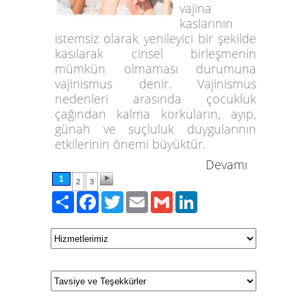
vajina
kaslarının
istemsiz olarak yenileyici bir şekilde
kasılarak cinsel birleşmenin
mümkün olmaması durumuna
vajinismus denir. Vajinismus
nedenleri arasında çocukluk
çağından kalma korkuların, ayıp,
günah ve suçluluk duygularının
etkilerinin önemi büyüktür.
Devamı
1
2
3
Paylaş
Facebook
Twitter
Email
Gmail
LinkedIn