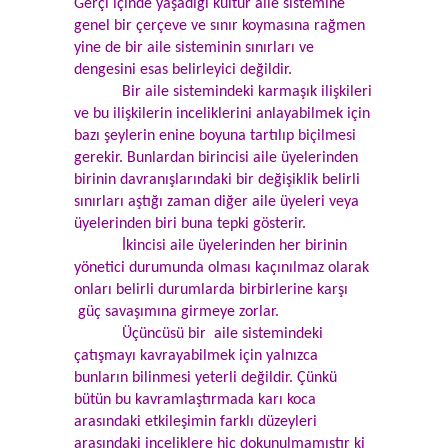
Gerçi içinde yaşadığı kültür aile sistemine
genel bir çerçeve ve sınır koymasına rağmen
yine de bir aile sisteminin sınırları ve
dengesini esas belirleyici değildir.
Bir aile sistemindeki karmaşık ilişkileri
ve bu ilişkilerin inceliklerini anlayabilmek için
bazı şeylerin enine boyuna tartılıp biçilmesi
gerekir. Bunlardan birincisi aile üyelerinden
birinin davranışlarındaki bir değişiklik belirli
sınırları aştığı zaman diğer aile üyeleri veya
üyelerinden biri buna tepki gösterir.
İkincisi aile üyelerinden her birinin
yönetici durumunda olması kaçınılmaz olarak
onları belirli durumlarda birbirlerine karşı
güç savaşımına girmeye zorlar.
Üçüncüsü bir aile sistemindeki
çatışmayı kavrayabilmek için yalnızca
bunların bilinmesi yeterli değildir. Çünkü
bütün bu kavramlaştırmada karı koca
arasındaki etkileşimin farklı düzeyleri
arasındaki inceliklere hiç dokunulmamıştır ki