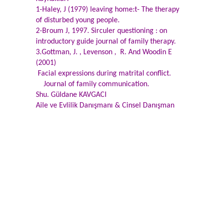
1-Haley, J (1979) leaving home:t- The therapy
of disturbed young people.
2-Broum J, 1997. Sirculer questioning : on
introductory guide journal of family therapy.
3.Gottman, J. , Levenson , R. And Woodin E
(2001)
Facial expressions during matrital conflict.
Journal of family communication.
Shu. Güldane KAVGACI
Aile ve Evlilik Danışmanı & Cinsel Danışman
Aile terapisi,eaile terapisti,Aile terapileri,çift
terapisi,aile terapisi
İstanbul,Anadolu yakası
aile terapisti,aile sorunları,terapi merkezi,aile
terapisi nedir,aile danışmanı evlilik
danışmanı,evlilik terapisi, aile
terapisi
istanbul,Aile terapisi Kadıköy,Anadolu Yakası
Aile terapistleri, Aile psikiyatrisi, Aile
Psikoloğu,Aile Tedavisi, Aile Terapisti