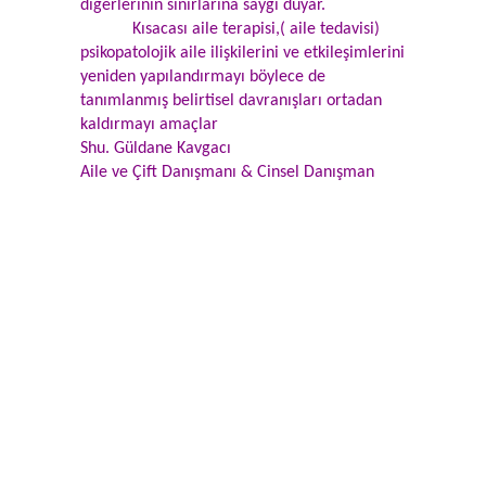
diğerlerinin sınırlarına saygı duyar.
Kısacası aile terapisi,( aile tedavisi)
psikopatolojik aile ilişkilerini ve etkileşimlerini
yeniden yapılandırmayı böylece de
tanımlanmış belirtisel davranışları ortadan
kaldırmayı amaçlar
Shu. Güldane Kavgacı
Aile ve Çift Danışmanı & Cinsel Danışman
Aile terapisi, aile terapisti, aile danışmanı,
aile terapisi İstanbul
Evlilik danışmanı, çift terapisi, evlilik
terapisi, evlilik terapisti, aile tedavisi
,Anadolu yakası aile terapisti, Anadolu
yakası çift terapisti, Kadıköy aile
danışmanı, Kadıköy evlilik danışmanı,