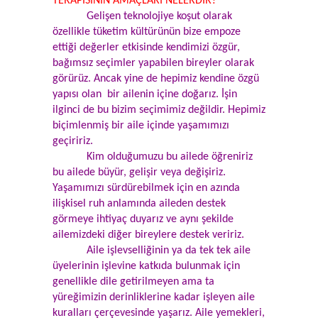
TERAPİSİNİN AMAÇLARI NELERDİR?
Gelişen teknolojiye koşut olarak
özellikle tüketim kültürünün bize empoze
ettiği değerler etkisinde kendimizi özgür,
bağımsız seçimler yapabilen bireyler olarak
görürüz. Ancak yine de hepimiz kendine özgü
yapısı olan bir ailenin içine doğarız. İşin
ilginci de bu bizim seçimimiz değildir. Hepimiz
biçimlenmiş bir aile içinde yaşamımızı
geçiririz.
Kim olduğumuzu bu ailede öğreniriz
bu ailede büyür, gelişir veya değişiriz.
Yaşamımızı sürdürebilmek için en azında
ilişkisel ruh anlamında aileden destek
görmeye ihtiyaç duyarız ve aynı şekilde
ailemizdeki diğer bireylere destek veririz.
Aile işlevselliğinin ya da tek tek aile
üyelerinin işlevine katkıda bulunmak için
genellikle dile getirilmeyen ama ta
yüreğimizin derinliklerine kadar işleyen aile
kuralları çerçevesinde yaşarız. Aile yemekleri,