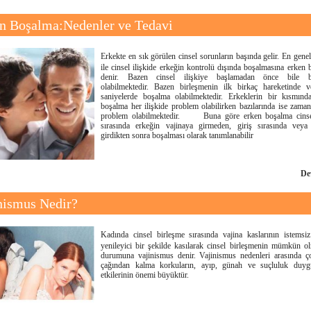
n Boşalma:Nedenler ve Tedavi
Erkekte en sık görülen cinsel sorunların başında gelir. En gene
ile cinsel ilişkide erkeğin kontrolü dışında boşalmasına erken
denir. Bazen cinsel ilişkiye başlamadan önce bile b
olabilmektedir. Bazen birleşmenin ilk birkaç hareketinde v
saniyelerde boşalma olabilmektedir. Erkeklerin bir kısmınd
boşalma her ilişkide problem olabilirken bazılarında ise zama
problem olabilmektedir. Buna göre erken boşalma cinsel
sırasında erkeğin vajinaya girmeden, giriş sırasında vey
girdikten sonra boşalması olarak tanımlanabilir
De
nismus Nedir?
Kadında cinsel birleşme sırasında vajina kaslarının istemsiz
yenileyici bir şekilde kasılarak cinsel birleşmenin mümkün o
durumuna vajinismus denir. Vajinismus nedenleri arasında ç
çağından kalma korkuların, ayıp, günah ve suçluluk duygu
etkilerinin önemi büyüktür.