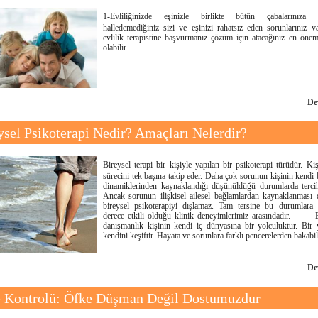
1-Evliliğinizde eşinizle birlikte bütün çabalarınıza
halledemediğiniz sizi ve eşinizi rahatsız eden sorunlarınız v
evlilik terapistine başvurmanız çözüm için atacağınız en önem
olabilir.
De
ysel Psikoterapi Nedir? Amaçları Nelerdir?
Bireysel terapi bir kişiyle yapılan bir psikoterapi türüdür. Kiş
sürecini tek başına takip eder. Daha çok sorunun kişinin kendi 
dinamiklerinden kaynaklandığı düşünüldüğü durumlarda tercih 
Ancak sorunun ilişkisel ailesel bağlamlardan kaynaklanması
bireysel psikoterapiyi dışlamaz. Tam tersine bu durumlara
derece etkili olduğu klinik deneyimlerimiz arasındadır. B
danışmanlık kişinin kendi iç dünyasına bir yolculuktur. Bir 
kendini keşiftir. Hayata ve sorunlara farklı pencerelerden bakabi
De
 Kontrolü: Öfke Düşman Değil Dostumuzdur