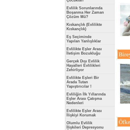
Çocukları
Evlilik Sorunlarında
Boşanma Her Zaman
Çözüm Mü?
Kıskançlık (Evlilikte
Kıskançlık)
Eş Seçiminde
Yapılan Yanlışlıklar
Evlilikte Eşler Arası
İletişim Bozukluğu
Bire
Gerçek Dışı Evlilik
Hayalleri Evlilikleri
Zehirliyor
Evlilikte Eşleri Bir
Arada Tutan
Yapıştırıcılar !
Evliliğin İlk Yıllarında
Eşler Arası Çatışma
Nedenleri
Evlilikte Eşler Arası
İlişkiyi Korumak
Öfke
Olumlu Evlilik
İlişkileri Depresyonu