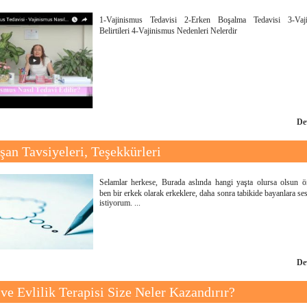
1-Vajinismus Tedavisi 2-Erken Boşalma Tedavisi 3-Vaj
Belirtileri 4-Vajinismus Nedenleri Nelerdir
De
şan Tavsiyeleri, Teşekkürleri
Selamlar herkese, Burada aslında hangi yaşta olursa olsun ön
ben bir erkek olarak erkeklere, daha sonra tabikide bayanlara s
istiyorum. ...
De
 ve Evlilik Terapisi Size Neler Kazandırır?