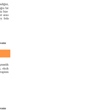
ndiğini,
oğru bir
iz bize
er arası
ey feda
vamı
ışmanlık
z, eksik
erapinin
vamı