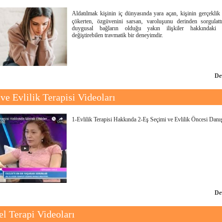
Aldatılmak kişinin iç dünyasında yara açan, kişinin gerçeklik 
çökerten, özgüvenini sarsan, varoluşunu derinden sorgulatt
duygusal bağların olduğu yakın ilişkiler hakkındaki a
değiştirebilen travmatik bir deneyimdir.
De
 ve Evlilik Terapisi Videoları
1-Evlilik Terapisi Hakkında 2-Eş Seçimi ve Evlilik Öncesi Danı
De
el Terapi Videoları