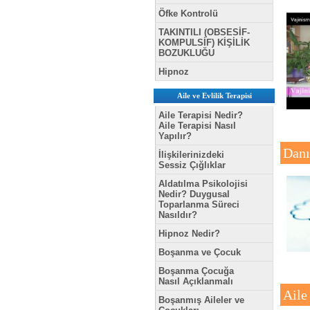
Öfke Kontrolü
TAKINTILI (OBSESİF-
KOMPULSİF) KİŞİLİK
BOZUKLUĞU
Hipnoz
Aile ve Evlilik Terapisi
Aile Terapisi Nedir?
Aile Terapisi Nasıl
Yapılır?
Danı
İlişkilerinizdeki
Sessiz Çığlıklar
Aldatılma Psikolojisi
Nedir? Duygusal
Toparlanma Süreci
Nasıldır?
Hipnoz Nedir?
Boşanma ve Çocuk
Boşanma Çocuğa
Nasıl Açıklanmalı
Aile
Boşanmış Aileler ve