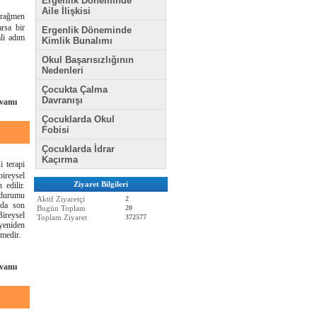
Ergenlik Döneminde
Aile İlişkisi
 rağmen
arsa bir
Ergenlik Döneminde
li adım
Kimlik Bunalımı
Okul Başarısızlığının
Nedenleri
Çocukta Çalma
Davranışı
vamı
Çocuklarda Okul
Fobisi
Çocuklarda İdrar
Kaçırma
i terapi
bireysel
Ziyaret Bilgileri
edilir.
 durumu
Aktif Ziyaretçi
2
 da son
Bugün Toplam
20
ireysel
Toplam Ziyaret
372577
yeniden
lmedir.
vamı