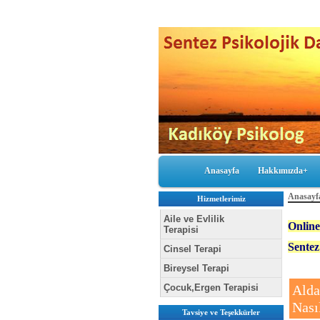
Anasayfa
Hakkımızda+
Anasayf
Hizmetlerimiz
Aile ve Evlilik
Online
Terapisi
Sent
Cinsel Terapi
Bireysel Terapi
Çocuk,Ergen Terapisi
Alda
Nası
Tavsiye ve Teşekkürler