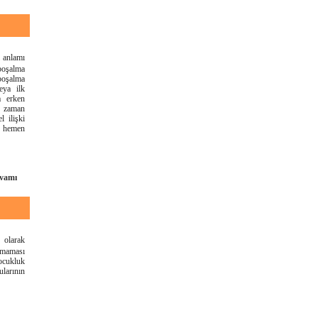
l anlamı
 boşalma
oşalma
eya ilk
a erken
n zaman
 ilişki
a hemen
vamı
 olarak
lmaması
ocukluk
larının