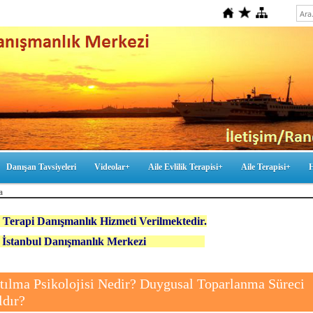
Danışan Tavsiyeleri
Videolar+
Aile Evlilik Terapisi+
Aile Terapisi+
a
 Terapi Danışmanlık Hizmeti Verilmektedir.
ez İstanbul Danışmanlık Merkezi
tılma Psikolojisi Nedir? Duygusal Toparlanma Süreci
ldır?