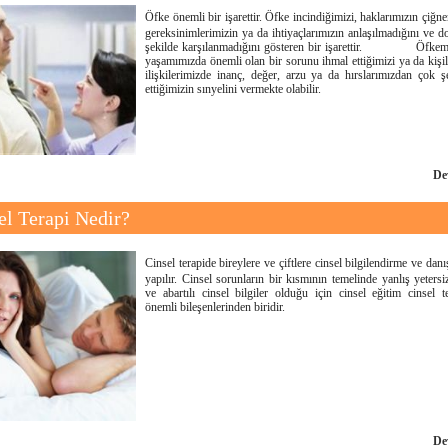
Öfke önemli bir işarettir. Öfke incindiğimizi, haklarımızın çiğne
gereksinimlerimizin ya da ihtiyaçlarımızın anlaşılmadığını ve d
şekilde karşılanmadığını gösteren bir işarettir. Öfkem
yaşamımızda önemli olan bir sorunu ihmal ettiğimizi ya da kişil
ilişkilerimizde inanç, değer, arzu ya da hırslarımızdan çok ş
ettiğimizin sınyelini vermekte olabilir.
De
el Terapi Nedir?
Cinsel terapide bireylere ve çiftlere cinsel bilgilendirme ve dan
yapılır. Cinsel sorunların bir kısmının temelinde yanlış yetersi
ve abartılı cinsel bilgiler olduğu için cinsel eğitim cinsel t
önemli bileşenlerinden biridir.
De