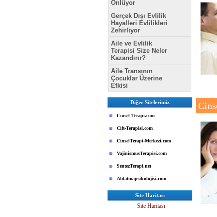
Önlüyor
Gerçek Dışı Evlilik
Hayalleri Evlilikleri
Zehirliyor
Aile ve Evlilik
Terapisi Size Neler
Kazandırır?
Aile Transının
Çocuklar Üzerine
Etkisi
Diğer Sitelerimiz
Cins
Cinsel-Terapi.com
Cift-Terapisi.com
CinselTerapi-Merkezi.com
VajinismusTerapisi.com
SentezTerapi.net
Aldatmapsikolojisi.com
Site Haritası
Site Haritası