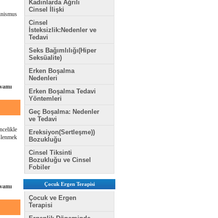
Kadınlarda Ağrılı
Cinsel İlişki
inismus
Cinsel
İsteksizlik:Nedenler ve
Tedavi
Seks Bağımlılığı(Hiper
Seksüalite)
Erken Boşalma
Nedenleri
vamı
Erken Boşalma Tedavi
Yöntemleri
Geç Boşalma: Nedenler
ve Tedavi
celikle
Ereksiyon(Sertleşme))
eslenmek
Bozukluğu
Cinsel Tiksinti
Bozukluğu ve Cinsel
Fobiler
Çocuk Ergen Terapisi
vamı
Çocuk ve Ergen
Terapisi