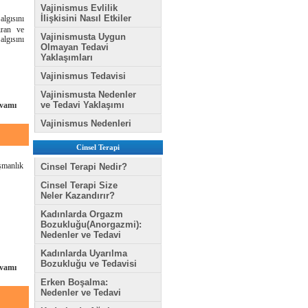
Vajinismus Evlilik
İlişkisini Nasıl Etkiler
algısını
ıran ve
Vajinismusta Uygun
lgısını
Olmayan Tedavi
Yaklaşımları
Vajinismus Tedavisi
Vajinismusta Nedenler
ve Tedavi Yaklaşımı
vamı
Vajinismus Nedenleri
Cinsel Terapi
şmanlık
Cinsel Terapi Nedir?
Cinsel Terapi Size
Neler Kazandırır?
Kadınlarda Orgazm
Bozukluğu(Anorgazmi):
Nedenler ve Tedavi
Kadınlarda Uyarılma
Bozukluğu ve Tedavisi
vamı
Erken Boşalma:
Nedenler ve Tedavi