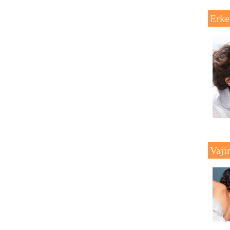
Erke
Vaji