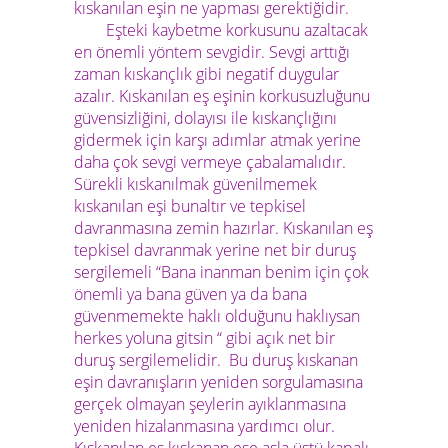
kıskanılan eşin ne yapması gerektiğidir.
Eşteki kaybetme korkusunu azaltacak
en önemli yöntem sevgidir. Sevgi arttığı
zaman kıskançlık gibi negatif duygular
azalır. Kıskanılan eş eşinin korkusuzluğunu
güvensizliğini, dolayısı ile kıskançlığını
gidermek için karşı adımlar atmak yerine
daha çok sevgi vermeye çabalamalıdır.
Sürekli kıskanılmak güvenilmemek
kıskanılan eşi bunaltır ve tepkisel
davranmasına zemin hazırlar. Kıskanılan eş
tepkisel davranmak yerine net bir duruş
sergilemeli “Bana inanman benim için çok
önemli ya bana güven ya da bana
güvenmemekte haklı olduğunu haklıysan
herkes yoluna gitsin “ gibi açık net bir
duruş sergilemelidir. Bu duruş kıskanan
eşin davranışların yeniden sorgulamasına
gerçek olmayan şeylerin ayıklanmasına
yeniden hizalanmasına yardımcı olur.
Kıskanılan eş kıskanan eşe asla üstü kapalı