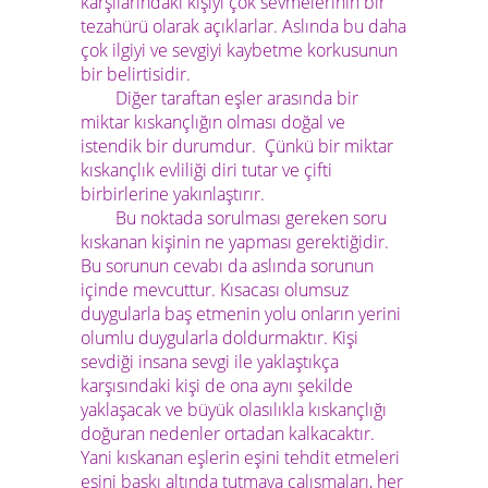
karşılarındaki kişiyi çok sevmelerinin bir
tezahürü olarak açıklarlar. Aslında bu daha
çok ilgiyi ve sevgiyi kaybetme korkusunun
bir belirtisidir.
Diğer taraftan eşler arasında bir
miktar kıskançlığın olması doğal ve
istendik bir durumdur. Çünkü bir miktar
kıskançlık evliliği diri tutar ve çifti
birbirlerine yakınlaştırır.
Bu noktada sorulması gereken soru
kıskanan kişinin ne yapması gerektiğidir.
Bu sorunun cevabı da aslında sorunun
içinde mevcuttur. Kısacası olumsuz
duygularla baş etmenin yolu onların yerini
olumlu duygularla doldurmaktır. Kişi
sevdiği insana sevgi ile yaklaştıkça
karşısındaki kişi de ona aynı şekilde
yaklaşacak ve büyük olasılıkla kıskançlığı
doğuran nedenler ortadan kalkacaktır.
Yani kıskanan eşlerin eşini tehdit etmeleri
eşini baskı altında tutmaya çalışmaları, her