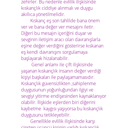
zehirler. Bu nedenle evlilik ilişkisinde
kıskançlık ciddiye alınmalı ve duygu
akıllıca yönetilmelidir.
Kıskanç eş son tahlilde bana önem
ver ve bana değer ver mesajını iletir.
Diğeri bu mesajın içeriğini duyar ve
sevginin iletişim aracı olan davranışlarla
eşine değer verdiğini gösterirse kıskanan
eş kendi davranışını sorgulamaya
başlayarak hizalanabilir.
Genel anlamı ile çift ilişkisinde
yaşanan kıskançlık insanın değer verdiği
kişiyi başkaları ile paylaşamamasıdır.
Kıskançlık güvensizlikten ,sahiplenme
duygusunun yoğunluğundan ilgiyi ve
sevgiyi yitirme endişesinden kaynaklanıyor
olabilir. İlişkide eşlerden biri diğerini
kaybetme kaygısı yaşıyorsa bu kıskançlık
duygusunu tetikleyebilir.
Genellikle evlilik ilişkisinde karşı
cinsten üçüncü kişinin varlığı kıskançlık