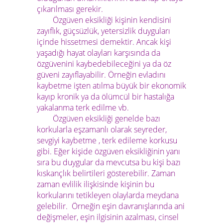
çıkarılması gerekir.
Özgüven eksikliği kişinin kendisini
zayıflık, güçsüzlük, yetersizlik duyguları
içinde hissetmesi demektir. Ancak kişi
yaşadığı hayat olayları karşısında da
özgüvenini kaybedebileceğini ya da öz
güveni zayıflayabilir. Örneğin evladını
kaybetme işten atılma büyük bir ekonomik
kayıp kronik ya da ölümcül bir hastalığa
yakalanma terk edilme vb.
Özgüven eksikliği genelde bazı
korkularla eşzamanlı olarak seyreder,
sevgiyi kaybetme , terk edileme korkusu
gibi. Eğer kişide özgüven eksikliğinin yanı
sıra bu duygular da mevcutsa bu kişi bazı
kıskançlık belirtileri gösterebilir. Zaman
zaman evlilik ilişkisinde kişinin bu
korkularını tetikleyen olaylarda meydana
gelebilir. Örneğin eşin davranışlarında ani
değişmeler, eşin ilgisinin azalması, cinsel