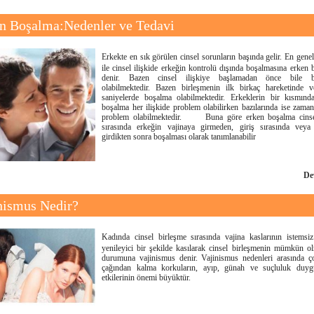
n Boşalma:Nedenler ve Tedavi
Erkekte en sık görülen cinsel sorunların başında gelir. En gene
ile cinsel ilişkide erkeğin kontrolü dışında boşalmasına erken
denir. Bazen cinsel ilişkiye başlamadan önce bile b
olabilmektedir. Bazen birleşmenin ilk birkaç hareketinde v
saniyelerde boşalma olabilmektedir. Erkeklerin bir kısmınd
boşalma her ilişkide problem olabilirken bazılarında ise zama
problem olabilmektedir. Buna göre erken boşalma cinsel
sırasında erkeğin vajinaya girmeden, giriş sırasında vey
girdikten sonra boşalması olarak tanımlanabilir
De
nismus Nedir?
Kadında cinsel birleşme sırasında vajina kaslarının istemsiz
yenileyici bir şekilde kasılarak cinsel birleşmenin mümkün o
durumuna vajinismus denir. Vajinismus nedenleri arasında ç
çağından kalma korkuların, ayıp, günah ve suçluluk duygu
etkilerinin önemi büyüktür.