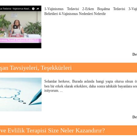
1-Vajinismus Tedavisi 2-Erken Boşalma Tedavisi 3-Vaj
Belirtileri 4-Vajinismus Nedenleri Nelerdir
De
şan Tavsiyeleri, Teşekkürleri
Selamlar herkese, Burada aslında hangi yaşta olursa olsun ön
ben bir erkek olarak erkeklere, daha sonra tabikide bayanlara s
istiyorum. ...
De
 ve Evlilik Terapisi Size Neler Kazandırır?