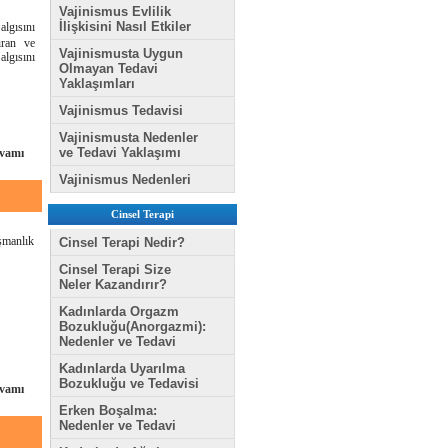
Vajinismus Evlilik
İlişkisini Nasıl Etkiler
algısını
ıran ve
Vajinismusta Uygun
lgısını
Olmayan Tedavi
Yaklaşımları
Vajinismus Tedavisi
Vajinismusta Nedenler
ve Tedavi Yaklaşımı
vamı
Vajinismus Nedenleri
Cinsel Terapi
şmanlık
Cinsel Terapi Nedir?
Cinsel Terapi Size
Neler Kazandırır?
Kadınlarda Orgazm
Bozukluğu(Anorgazmi):
Nedenler ve Tedavi
Kadınlarda Uyarılma
Bozukluğu ve Tedavisi
vamı
Erken Boşalma:
Nedenler ve Tedavi