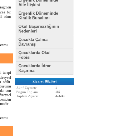
Ergenlik Döneminde
Aile İlişkisi
 rağmen
arsa bir
Ergenlik Döneminde
li adım
Kimlik Bunalımı
Okul Başarısızlığının
Nedenleri
Çocukta Çalma
Davranışı
vamı
Çocuklarda Okul
Fobisi
Çocuklarda İdrar
Kaçırma
i terapi
bireysel
Ziyaret Bilgileri
edilir.
 durumu
Aktif Ziyaretçi
1
 da son
Bugün Toplam
165
ireysel
Toplam Ziyaret
373241
yeniden
lmedir.
vamı