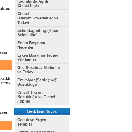
Kadınlarda Ağrılı
Cinsel İlişki
inismus
Cinsel
İsteksizlik:Nedenler ve
Tedavi
Seks Bağımlılığı(Hiper
Seksüalite)
Erken Boşalma
Nedenleri
vamı
Erken Boşalma Tedavi
Yöntemleri
Geç Boşalma: Nedenler
ve Tedavi
celikle
Ereksiyon(Sertleşme))
eslenmek
Bozukluğu
Cinsel Tiksinti
Bozukluğu ve Cinsel
Fobiler
Çocuk Ergen Terapisi
vamı
Çocuk ve Ergen
Terapisi