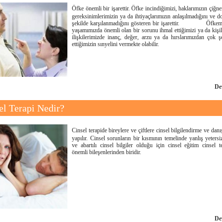
Öfke önemli bir işarettir. Öfke incindiğimizi, haklarımızın çiğne
gereksinimlerimizin ya da ihtiyaçlarımızın anlaşılmadığını ve d
şekilde karşılanmadığını gösteren bir işarettir. Öfkem
yaşamımızda önemli olan bir sorunu ihmal ettiğimizi ya da kişil
ilişkilerimizde inanç, değer, arzu ya da hırslarımızdan çok ş
ettiğimizin sınyelini vermekte olabilir.
De
el Terapi Nedir?
Cinsel terapide bireylere ve çiftlere cinsel bilgilendirme ve dan
yapılır. Cinsel sorunların bir kısmının temelinde yanlış yetersi
ve abartılı cinsel bilgiler olduğu için cinsel eğitim cinsel t
önemli bileşenlerinden biridir.
De