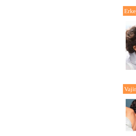
Erke
Vaji