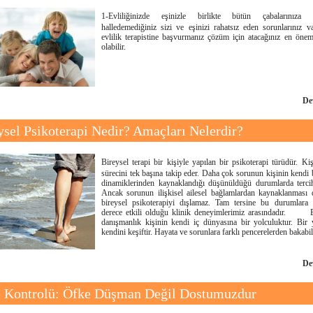
1-Evliliğinizde eşinizle birlikte bütün çabalarınıza
halledemediğiniz sizi ve eşinizi rahatsız eden sorunlarınız v
evlilik terapistine başvurmanız çözüm için atacağınız en önem
olabilir.
De
ysel Psikoterapi Nedir? Amaçları Nelerdir?
Bireysel terapi bir kişiyle yapılan bir psikoterapi türüdür. Kiş
sürecini tek başına takip eder. Daha çok sorunun kişinin kendi 
dinamiklerinden kaynaklandığı düşünüldüğü durumlarda tercih 
Ancak sorunun ilişkisel ailesel bağlamlardan kaynaklanması
bireysel psikoterapiyi dışlamaz. Tam tersine bu durumlara
derece etkili olduğu klinik deneyimlerimiz arasındadır. B
danışmanlık kişinin kendi iç dünyasına bir yolculuktur. Bir 
kendini keşiftir. Hayata ve sorunlara farklı pencerelerden bakabi
De
 Kontrolü: Öfke Düşman Değil Dostumuzdur