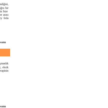
ndiğini,
oğru bir
iz bize
er arası
ey feda
vamı
ışmanlık
z, eksik
erapinin
vamı