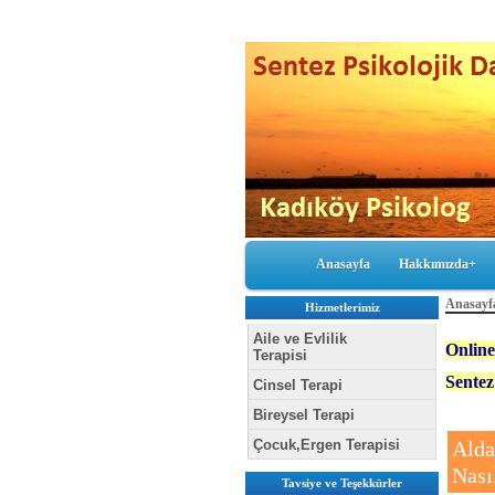
Anasayfa
Hakkımızda+
Anasayf
Hizmetlerimiz
Aile ve Evlilik
Online
Terapisi
Sent
Cinsel Terapi
Bireysel Terapi
Çocuk,Ergen Terapisi
Alda
Nası
Tavsiye ve Teşekkürler