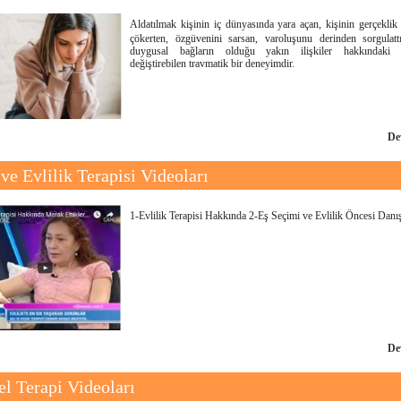
Aldatılmak kişinin iç dünyasında yara açan, kişinin gerçeklik 
çökerten, özgüvenini sarsan, varoluşunu derinden sorgulatt
duygusal bağların olduğu yakın ilişkiler hakkındaki a
değiştirebilen travmatik bir deneyimdir.
De
 ve Evlilik Terapisi Videoları
1-Evlilik Terapisi Hakkında 2-Eş Seçimi ve Evlilik Öncesi Danı
De
el Terapi Videoları