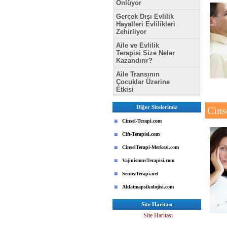
Önlüyor
Gerçek Dışı Evlilik
Hayalleri Evlilikleri
Zehirliyor
Aile ve Evlilik
Terapisi Size Neler
Kazandırır?
Aile Transının
Çocuklar Üzerine
Etkisi
Diğer Sitelerimiz
Cins
Cinsel-Terapi.com
Cift-Terapisi.com
CinselTerapi-Merkezi.com
VajinismusTerapisi.com
SentezTerapi.net
Aldatmapsikolojisi.com
Site Haritası
Site Haritası