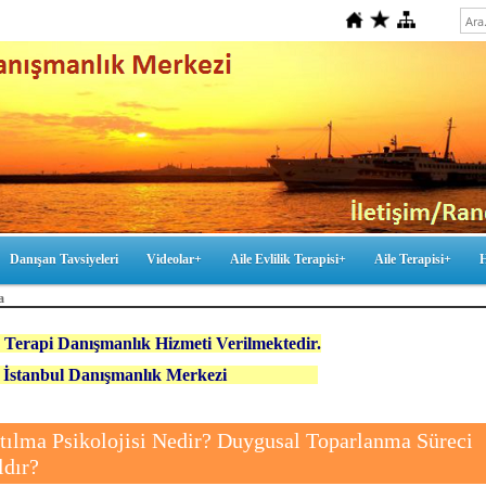
Danışan Tavsiyeleri
Videolar+
Aile Evlilik Terapisi+
Aile Terapisi+
a
 Terapi Danışmanlık Hizmeti Verilmektedir.
ez İstanbul Danışmanlık Merkezi
tılma Psikolojisi Nedir? Duygusal Toparlanma Süreci
ldır?