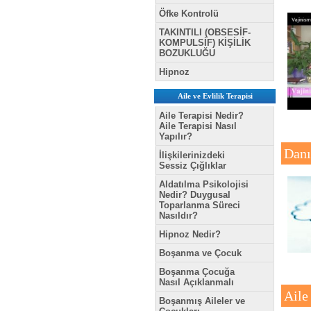
Öfke Kontrolü
TAKINTILI (OBSESİF-
KOMPULSİF) KİŞİLİK
BOZUKLUĞU
Hipnoz
Aile ve Evlilik Terapisi
Aile Terapisi Nedir?
Aile Terapisi Nasıl
Yapılır?
Danı
İlişkilerinizdeki
Sessiz Çığlıklar
Aldatılma Psikolojisi
Nedir? Duygusal
Toparlanma Süreci
Nasıldır?
Hipnoz Nedir?
Boşanma ve Çocuk
Boşanma Çocuğa
Nasıl Açıklanmalı
Aile
Boşanmış Aileler ve