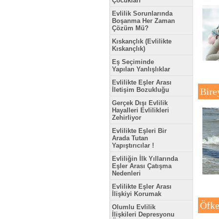
Çocukları
Evlilik Sorunlarında
Boşanma Her Zaman
Çözüm Mü?
Kıskançlık (Evlilikte
Kıskançlık)
Eş Seçiminde
Yapılan Yanlışlıklar
Evlilikte Eşler Arası
İletişim Bozukluğu
Bire
Gerçek Dışı Evlilik
Hayalleri Evlilikleri
Zehirliyor
Evlilikte Eşleri Bir
Arada Tutan
Yapıştırıcılar !
Evliliğin İlk Yıllarında
Eşler Arası Çatışma
Nedenleri
Evlilikte Eşler Arası
İlişkiyi Korumak
Öfke
Olumlu Evlilik
İlişkileri Depresyonu