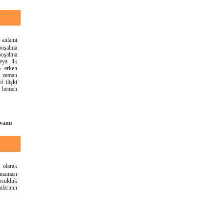
l anlamı
 boşalma
oşalma
eya ilk
a erken
n zaman
 ilişki
a hemen
vamı
 olarak
lmaması
ocukluk
larının